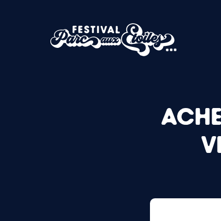
ACHE
V