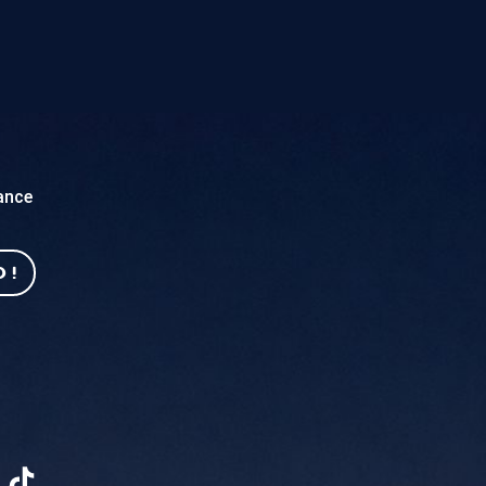
sance
 !