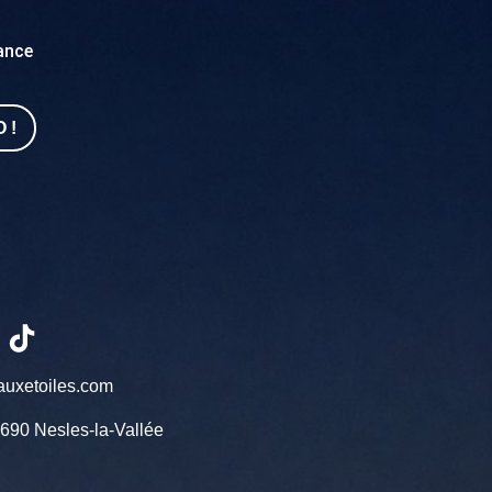
sance
 !
auxetoiles.com
690 Nesles-la-Vallée