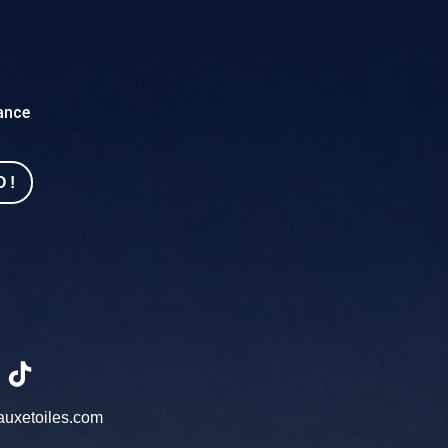
sance
 !
auxetoiles.com