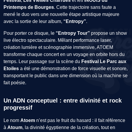
Festival
,
Les Vieilles Charrues
et les
iNOUïS du
Printemps de Bourges
. Cette trajectoire sans faute a
mené le duo vers une nouvelle étape artistique majeure
avec la sortie de leur album,
“Entropy”
.
Pour porter ce disque, le
“Entropy Tour”
propose un show
live électro spectaculaire. Mêlant performance laser,
création lumière et scénographie immersive, ATOEM
transforme chaque concert en un voyage en orbite hors du
temps. Leur passage sur la scène du
Festival Le Parc aux
Etoiles
a été une démonstration de force visuelle et sonore,
transportant le public dans une dimension où la machine se
fait poésie.
Un ADN conceptuel : entre divinité et rock
progressif
Le nom
Atoem
n’est pas le fruit du hasard : il fait référence
à
Atoum
, la divinité égyptienne de la création, tout en